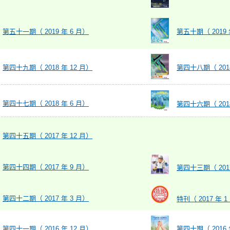
第五十一期（ 2019 年 6 月）
第五十期（ 2019 
第四十九期（ 2018 年 12 月）
第四十八期（ 2018
第四十七期（ 2018 年 6 月）
第四十六期（ 2018
第四十五期（ 2017 年 12 月）
第四十四期（ 2017 年 9 月）
第四十三期（ 2017
第四十二期（ 2017 年 3 月）
特刊（ 2017 年 1
第四十一期（ 2016 年 12 月）
第四十期（ 2016 