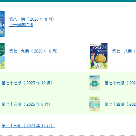
第八十期（ 2026 年 8 月）
三十周年特刊
第七十九期（ 2026 年 6 月）
第七十八期（ 2
第七十七期（ 2025 年 12 月）
第七十六期（ 2025
第七十五期（ 2025 年 6 月）
第七十四期（ 2025
第七十三期（ 2024 年 12 月）