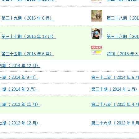
第三十九期（ 2016 年 6 月）
第三十八期（ 2016
第三十七期（ 2015 年 12 月）
第三十六期（ 2015
第三十五期（ 2015 年 6 月）
特刊（ 2015 年 3
期（ 2014 年 12 月）
期（ 2014 年 9 月）
第三十二期（ 2014 年 6 
期（ 2014 年 3 月）
第三十期（ 2014 年 1 月
期（ 2013 年 11 月）
第二十八期（ 2013 年 4 
期（ 2012 年 12 月）
第二十六期（ 2012 年 8 