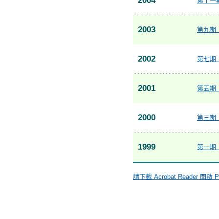
2004
第十一期（
2003
第九期（ 
2002
第七期（ 
2001
第五期（ 
2000
第三期（ 
1999
第一期（ 
請下載 Acrobat Reader 開