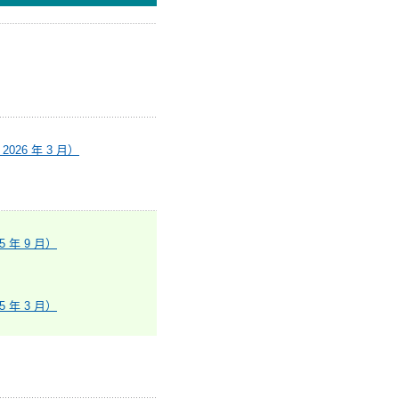
026 年 3 月）
 年 9 月）
 年 3 月）