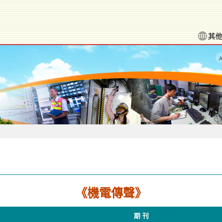
《機電傳聲》
期 刊