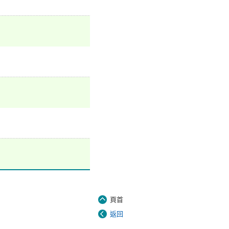
頁首
返回