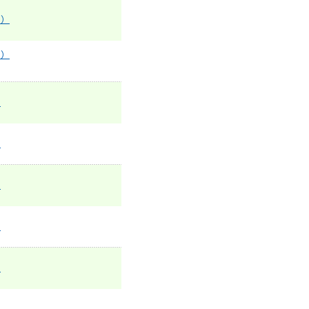
月）
月）
）
）
）
）
）