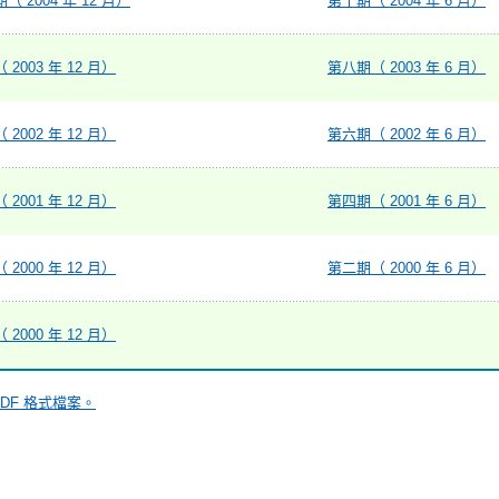
 2004 年 12 月）
第十期（ 2004 年 6 月）
2003 年 12 月）
第八期（ 2003 年 6 月）
2002 年 12 月）
第六期（ 2002 年 6 月）
2001 年 12 月）
第四期（ 2001 年 6 月）
2000 年 12 月）
第二期（ 2000 年 6 月）
2000 年 12 月）
啟 PDF 格式檔案。