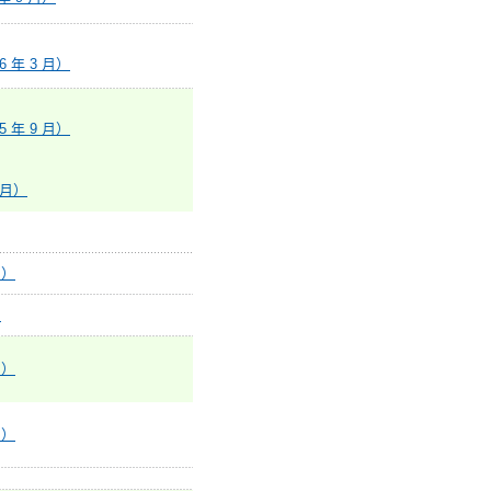
 年 3 月）
 年 9 月）
 月）
月）
）
月）
月）