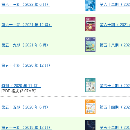
第六十三期（ 2022 年 6 月）
第六十二期（ 2022
第六十一期（ 2021 年 12 月）
第六十期（ 2021 
第五十九期（ 2021 年 6 月）
第五十八期（ 2021
第五十七期（ 2020 年 12 月）
特刊（ 2020 年 11 月）
第五十六期（ 2020
[PDF 格式 (3.07MB)]
第五十五期（ 2020 年 6 月）
第五十四期（ 2020
第五十三期（ 2019 年 12 月）
第五十二期（ 2019