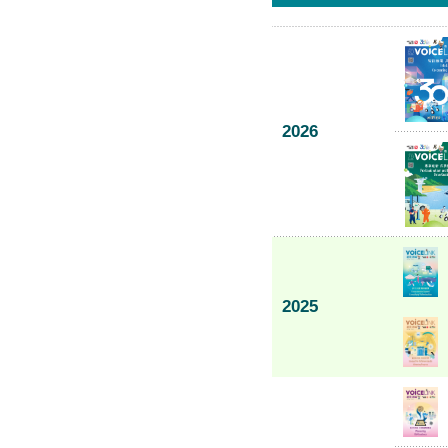
2026
2025