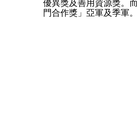
優異獎及善用資源獎。而
門合作獎」亞軍及季軍。