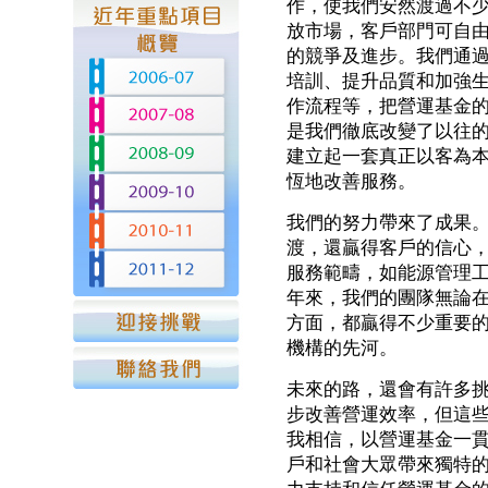
作，使我們安然渡過不
放市場，客戶部門可自
的競爭及進步。我們通
培訓、提升品質和加強
作流程等，把營運基金
是我們徹底改變了以往
建立起一套真正以客為
恆地改善服務。
我們的努力帶來了成果
渡，還贏得客戶的信心
服務範疇，如能源管理
年來，我們的團隊無論
方面，都贏得不少重要
機構的先河。
未來的路，還會有許多
步改善營運效率，但這
我相信，以營運基金一
戶和社會大眾帶來獨特