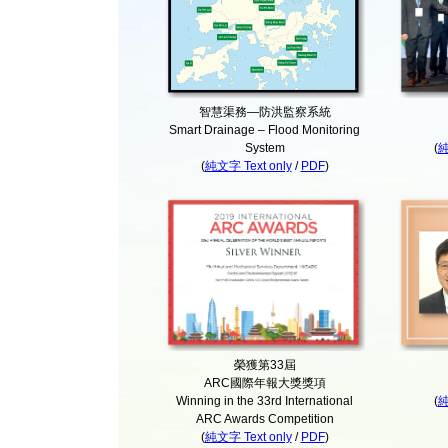
智慧渠務—防洪監察系統
Smart Drainage – Flood Monitoring
System
(
純
(
純文字 Text only
/
PDF
)
榮獲第33屆
ARC國際年報大獎獎項
Winning in the 33rd International
(
純
ARC Awards Competition
(
純文字 Text only
/
PDF
)