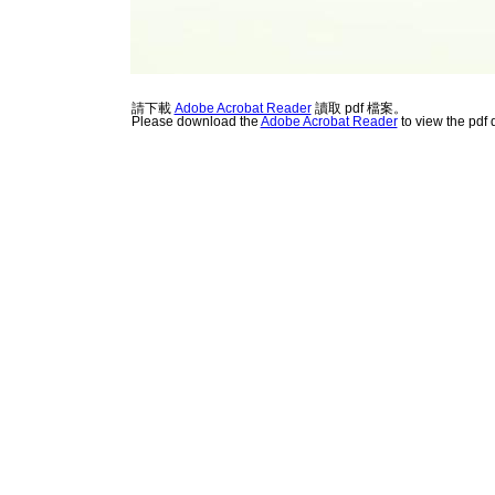
請下載
Adobe Acrobat Reader
讀取 pdf 檔案。
Please download the
Adobe Acrobat Reader
to view the pdf