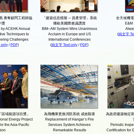
戰 勇奪顧問工程師協
「建築信息模擬 ─ 資產管理」系統
全天候機電
年獎
獲歐美國際會議讚賞
E&M 
 by ACEHK Annual
BIM–AM System Wins Unanimous
Alwa
tive Techniques to
Acclaim in Europe and US
(
純文字 Tex
ering Challenges
International Conferences
only
/
PDF
)
(
純文字 Text only
/
PDF
)
「區域能源項目獎」
為飛機庫更換消防系統 成效顯著
為政府建築物定
onal Energy Project
Replacement of Hangar’s Fire
or the Asia-Pacific
Services System Achieves
Periodic Inspe
ion
Remarkable Results
Certification for