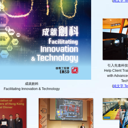
(
純文字 Tex
引入先進科技
Help Client Tra
with Advance
Tec
成就創科
(
純文字 Tex
Facilitating Innovation & Technology