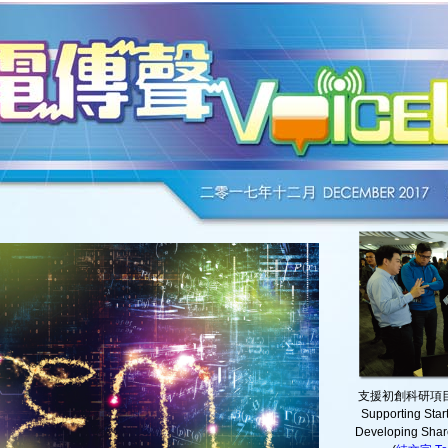
支援初創科研項
Supporting Start
Developing Share