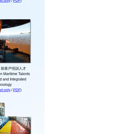
t only
/
PDF
)
 助客戶培訓人才
in Maritime Talents
d and Integrated
hnology
t only
/
PDF
)