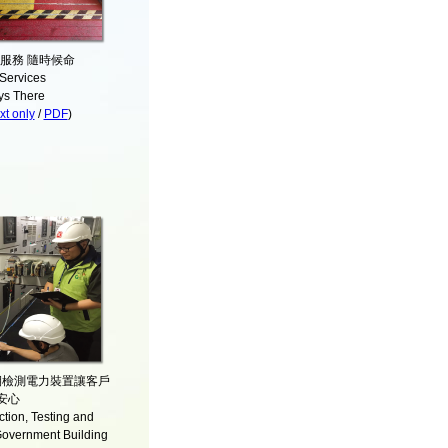
服務 隨時候命
Services
ys There
t only
/
PDF
)
期檢測電力裝置讓客戶
安心
ction, Testing and
 Government Building