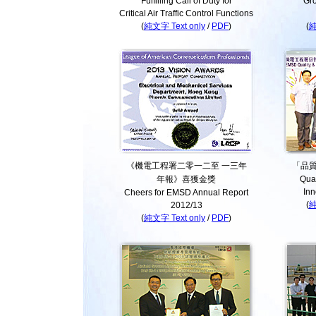
Fulfilling Call of Duty for
Gro
Critical Air Traffic Control Functions
(
純文字 Text only
/
PDF
)
(
純
《機電工程署二零一二至 一三年
「品
年報》喜獲金獎
Qual
Inn
Cheers for EMSD Annual Report
(
純
2012/13
(
純文字 Text only
/
PDF
)