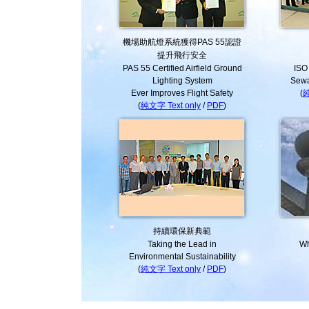
機場助航燈系統獲得PAS 55認證
提升飛行安全
PAS 55 Certified Airfield Ground
ISO 
Lighting System
Sewa
Ever Improves Flight Safety
(
純
(
純文字 Text only
/
PDF
)
持續環保新典範
Taking the Lead in
Wh
Environmental Sustainability
(
純文字 Text only
/
PDF
)