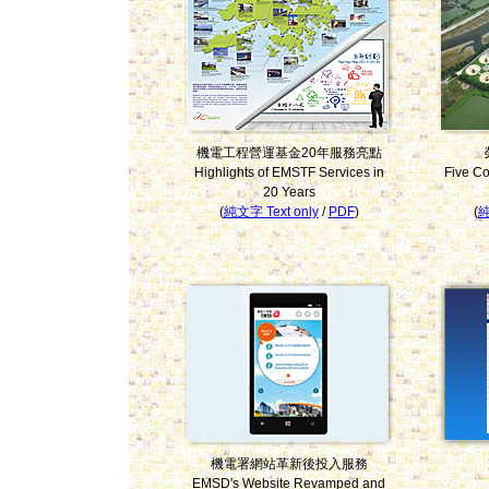
機電工程營運基金20年服務亮點
Highlights of EMSTF Services in
Five Co
20 Years
(
純文字 Text only
/
PDF
)
(
純
機電署網站革新後投入服務
EMSD's Website Revamped and