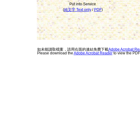
Put into Service
(
純文字 Text only
/
PDF
)
如未能讀取檔案，請用右面的連結免費下載
Adobe Acrobat Re
Please download the
Adobe Acrobat Reader
to view the PD