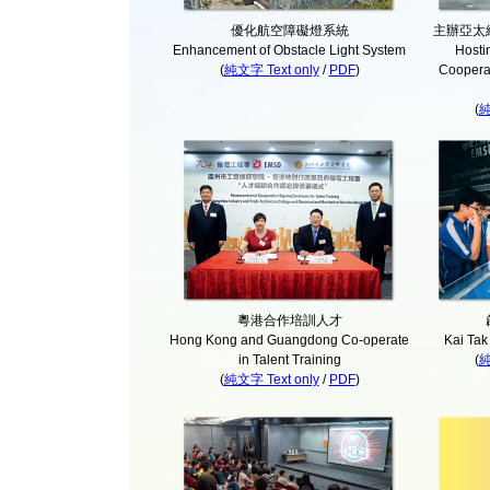
優化航空障礙燈系統
主辦亞太
Enhancement of Obstacle Light System
Hosti
(
純文字 Text only
/
PDF
)
Coopera
(
純
粵港合作培訓人才
Hong Kong and Guangdong Co-operate
Kai Tak
in Talent Training
(
純
(
純文字 Text only
/
PDF
)