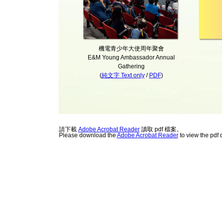
機電青少年大使周年聚會
E&M Young Ambassador Annual
Gathering
(
純文字 Text only
/
PDF
)
請下載
Adobe Acrobat Reader
讀取 pdf 檔案。
Please download the
Adobe Acrobat Reader
to view the pdf