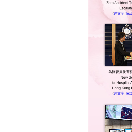
Zero Accident Ta
Escalat
(
純文字 Text 
為醫管局及警
New Se
for Hospital 
Hong Kong P
(
純文字 Text 