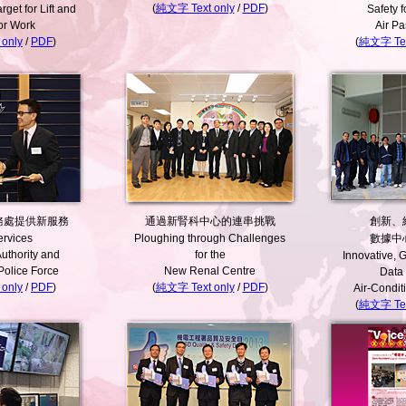
(
純文字 Text only
/
PDF
)
rget for Lift and
Safety f
or Work
Air P
only
/
PDF
)
(
純文字 Tex
務處提供新服務
通過新腎科中心的連串挑戰
創新、
rvices
Ploughing through Challenges
數據中
Authority and
for the
Innovative, 
olice Force
New Renal Centre
Data 
only
/
PDF
)
(
純文字 Text only
/
PDF
)
Air-Condit
(
純文字 Tex