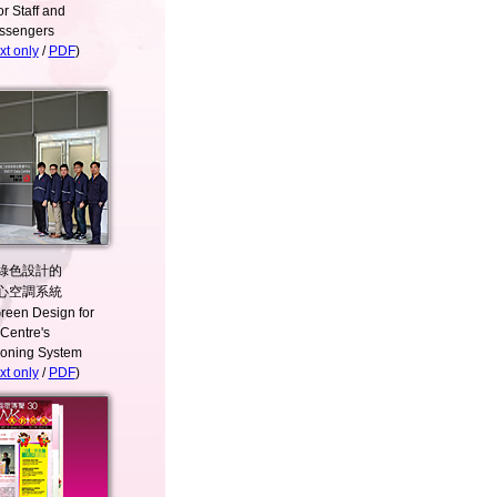
or Staff and
assengers
t only
/
PDF
)
綠色設計的
心空調系統
Green Design for
Centre's
ioning System
t only
/
PDF
)