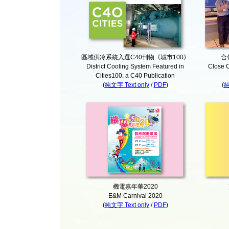
區域供冷系統入選C40刊物《城市100》
合
District Cooling System Featured in
Close C
Cities100, a C40 Publication
(
純文字 Text only
/
PDF
)
(
純
機電嘉年華2020
E&M Carnival 2020
(
純文字 Text only
/
PDF
)