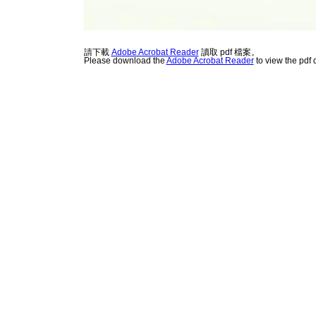
請下載
Adobe Acrobat Reader
讀取 pdf 檔案。
Please download the
Adobe Acrobat Reader
to view the pdf