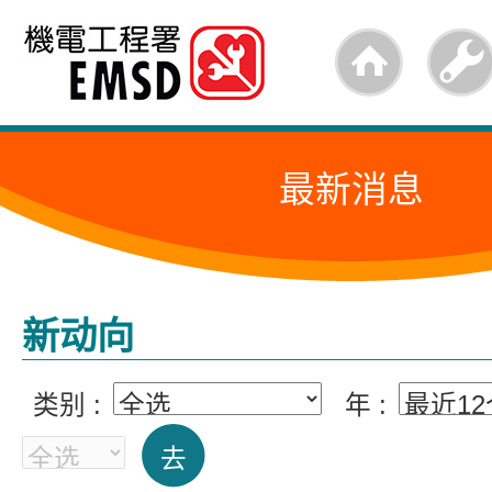
跳
至
内
容
最新消息
的
开
始
新动向
类别 :
年 :
去