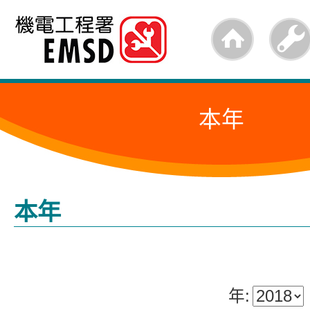
跳
至
内
容
本年
的
开
始
本年
年: