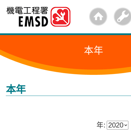
跳
至
内
容
本年
的
开
始
本年
年: