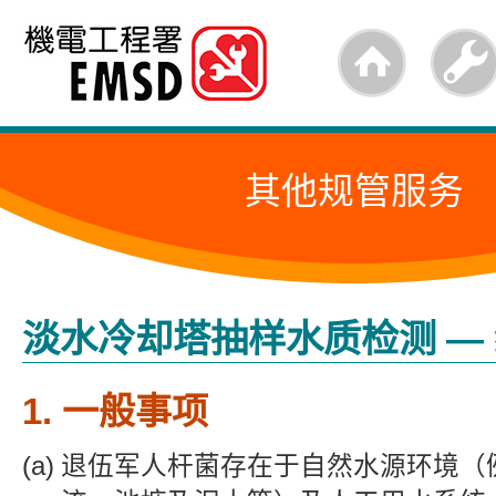
跳
至
内
容
其他规管服务
的
开
始
淡水冷却塔抽样水质检测 —
1. 一般事项
退伍军人杆菌存在于自然水源环境（