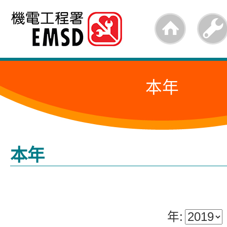
跳
至
内
容
本年
的
开
始
本年
年: