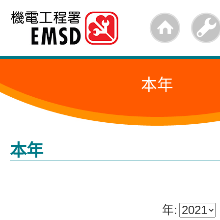
跳
至
内
容
本年
的
开
始
本年
年: