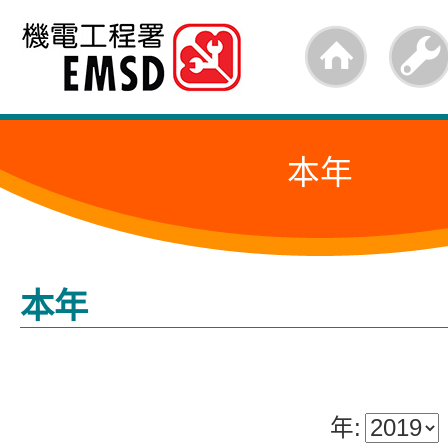
跳
至
内
容
本年
的
开
始
本年
年: