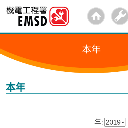
跳
至
内
容
本年
的
开
始
本年
年: