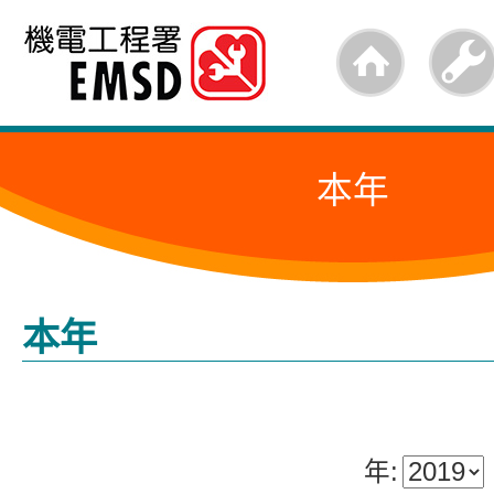
跳
至
内
容
本年
的
开
始
本年
年: