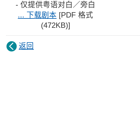
- 仅提供粤语对白／旁白
... 下载剧本
[PDF 格式
(472KB)]
返回