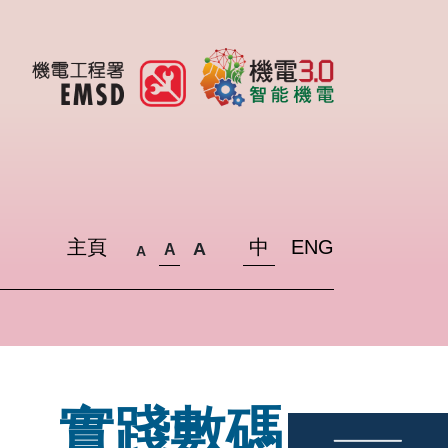
主頁
中
ENG
A
A
A
台 實踐數碼