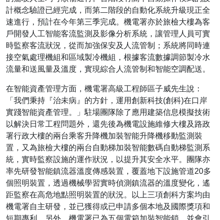
計概念驗證已經完成，而第二階段的自動化系統升級現正全
速進行，預計在今年第三季完成。機電署亦於旅檢大樓為客
戶開發人工智能客流監測及影像分析系統，讓管理人員可實
時監察客流狀況，從而加強保安及人流管制；系統將同時連
接空氣處理機組和區域製冷機組，根據客流數據調節製冷水
流量和送風量及溫度，實現綜合人流管制和智能空調配送。
在智能資產管理方面，機電署高級工程師區子威先生說：
「我們秉持『治未病』的方針，運用創新科技(創科)在口岸
實踐智能資產管理。」駐場團隊除了應用建築信息模擬技術
以解決日常工程問題外，還先後為機電設施維修大樓及路政
署行政大樓的兩台乘客升降機加裝智能升降機移動監測裝
置，又為旅檢大樓的兩台自動梯加裝智能數碼自動梯監測系
統，實時監察設施的運作狀況，以提升其安全水平。團隊亦
率先研發智能鎮流器溫度傳感裝置，覆蓋地下設施管道20多
個照明裝置，透過機械學習實時偵測鎮流器的溫度變化，遙
距監察在高危地點照明裝置的狀況。以上三項創科方案均由
機電署自主研發，並已獲得或已申請多個本地及國際獎項和
短期專利。另外，機電署已為五個電箱加裝智能鎖，並會引