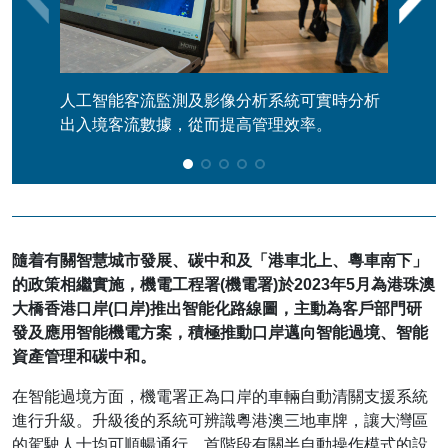
人工智能客流監測及影像分析系統可實時分析
第二
出入境客流數據，從而提高管理效率。
正全
步優
隨着有關智慧城市發展、碳中和及「港車北上、粵車南下」
的政策相繼實施，機電工程署(機電署)於2023年5月為港珠澳
大橋香港口岸(口岸)推出智能化路線圖，主動為客戶部門研
發及應用智能機電方案，積極推動口岸邁向智能過境、智能
資產管理和碳中和。
在智能過境方面，機電署正為口岸的車輛自動清關支援系統
進行升級。升級後的系統可辨識粵港澳三地車牌，讓大灣區
的駕駛人士均可順暢通行。首階段有關半自動操作模式的設