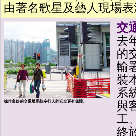
由著名歌星及藝人現場表
交
去
的
輸
裝
系
操作良好的交通燈系統令行人的安全更有保障。
與
工
終