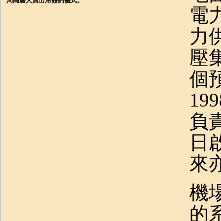
局高層人員出席簽約儀式。
電
力
壓
個
1
負
日
來
機
的