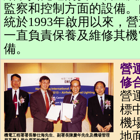
監察和控制方面的設備。
統於1993年啟用以來，
一直負責保養及維修其機
備。
營
修
營
標
機
地
機電工程署署長黎仕海先生、副署長陳慶年先生及機場管理