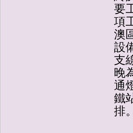
要
項
澳
設
支
晚
通
鐵
排