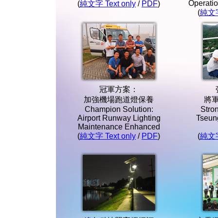
Operati
(
純文字 Text only
/
PDF
)
(
純文字 
冠軍方案：
加強機場跑道燈保養
將
Champion Solution:
Stro
Airport Runway Lighting
Tseun
Maintenance Enhanced
(
純文字 Text only
/
PDF
)
(
純文字 