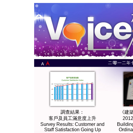
調查結果：
《建
客戶及員工滿意度上升
20
Survey Results: Customer and
Buildin
Staff Satisfaction Going Up
Ordina