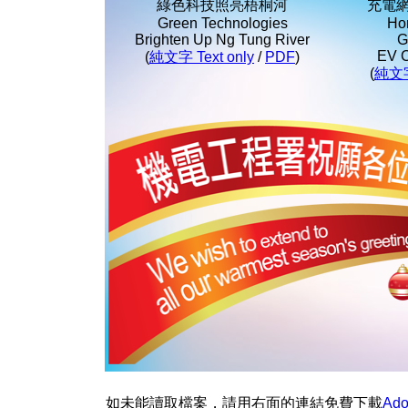
綠色科技照亮梧桐河
充電
Green Technologies
Ho
Brighten Up Ng Tung River
G
EV C
(
純文字 Text only
/
PDF
)
(
純文字 
如未能讀取檔案，請用右面的連結免費下載
Ado