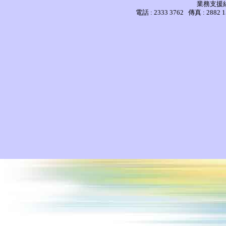
業務支援
電話 : 2333 3762 傳真 : 288