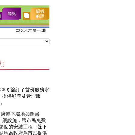
IO) 簽訂了首份服務水
劃」提供顧問及管理服
技。
政府轄下場地如圖書
上網設施，讓市民免費
個熱點的安裝工程，餘下
熱點均為政府為市民提供