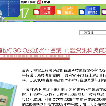
最近，機電工程署與政府資訊科技總監辦公室 (OGC
平協議，為後者統籌的 「政府Wi-Fi無線上網計
務。OGCIO專責統領政府內外推行資訊及通訊科
「政府Wi-Fi無線上網計劃」將於未來兩年陸續在
館、社區中心及政府大樓等350個熱點，裝設無線
接駁互聯網。計劃要求在2008年中前完成約120
的230個熱點則需在2009年中完成，加上大部份