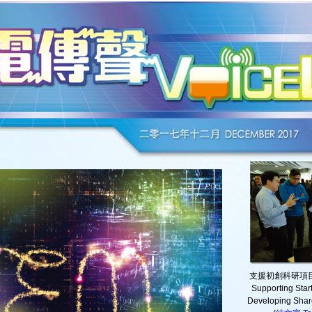
支援初創科研項
Supporting Start
Developing Share