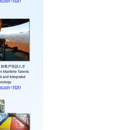
t only
/
PDF
)
 助客戶培訓人才
in Maritime Talents
d and Integrated
hnology
t only
/
PDF
)