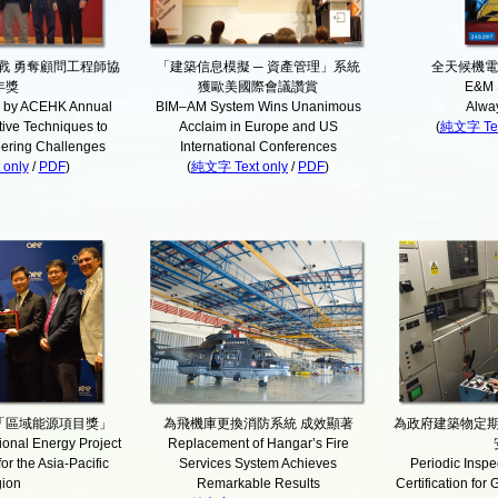
戰 勇奪顧問工程師協
「建築信息模擬 ─ 資產管理」系統
全天候機電
年獎
獲歐美國際會議讚賞
E&M 
 by ACEHK Annual
BIM–AM System Wins Unanimous
Alwa
tive Techniques to
Acclaim in Europe and US
(
純文字 Tex
ering Challenges
International Conferences
only
/
PDF
)
(
純文字 Text only
/
PDF
)
「區域能源項目獎」
為飛機庫更換消防系統 成效顯著
為政府建築物定
onal Energy Project
Replacement of Hangar’s Fire
or the Asia-Pacific
Services System Achieves
Periodic Inspe
ion
Remarkable Results
Certification for