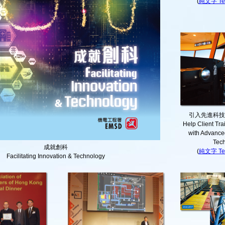
(
純文字 Tex
引入先進科技
Help Client Tra
with Advance
Tec
成就創科
(
純文字 Tex
Facilitating Innovation & Technology