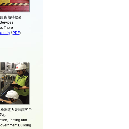
服務 隨時候命
Services
ys There
t only
/
PDF
)
期檢測電力裝置讓客戶
安心
ction, Testing and
 Government Building