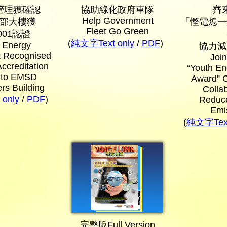
管理獲確認
協助綠化政府車隊
齊
Help Government
部大樓獲
「慳電熄一
Fleet Go Green
0001認證
(
純文字Text only
/
PDF
)
n Energy
協力減
 Recognised
Join
ccreditation
“Youth En
 to EMSD
Award” C
rs Building
Collab
only
/
PDF
)
Reduc
Emi
(
純文字Text
完整版Full Version