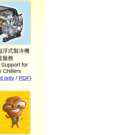
磁浮式製冷機
援服務
 Support for
e Chillers
 only
/
PDF
)