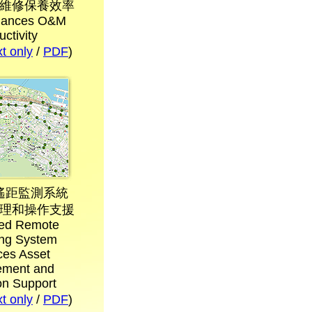
維修保養效率
hances O&M
ctivity
 only
/
PDF
)
遙距監測系統
理和操作支援
ed Remote
ing System
es Asset
ment and
on Support
 only
/
PDF
)