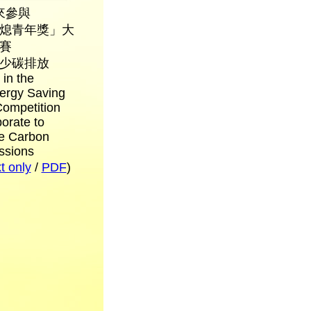
來參與
熄青年獎」大
賽
少碳排放
 in the
ergy Saving
ompetition
orate to
e Carbon
ssions
 only
/
PDF
)