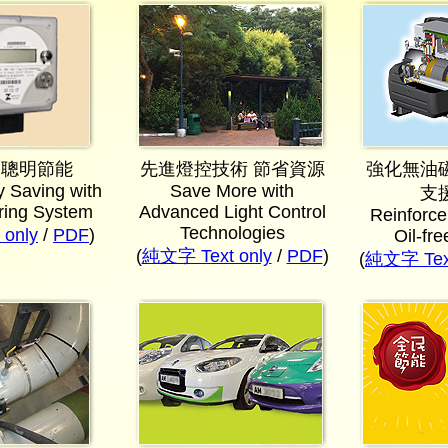
 聰明節能
先進燈控技術 節省資源
強化無油
 Saving with
Save More with
支
ring System
Advanced Light Control
Reinforce
Technologies
only
/
PDF
)
Oil-fre
(
純文字 Text only
/
PDF
)
(
純文字 Text