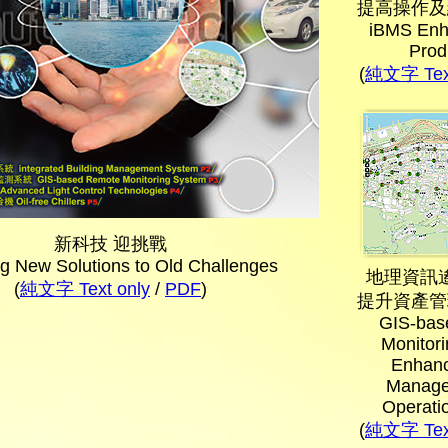
提高操作及
iBMS En
Produ
(
純文字 Text
新科技 迎挑戰
ng New Solutions to Old Challenges
地理資訊
(
純文字 Text only
/
PDF
)
提升資產管
GIS-bas
Monitor
Enhanc
Manage
Operati
(
純文字 Text