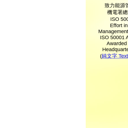
致力能源
機電署總
ISO 5
Effort i
Management
ISO 50001 A
Awarded
Headquarte
(
純文字 Text 