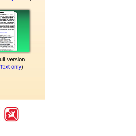
l Version
xt only
)