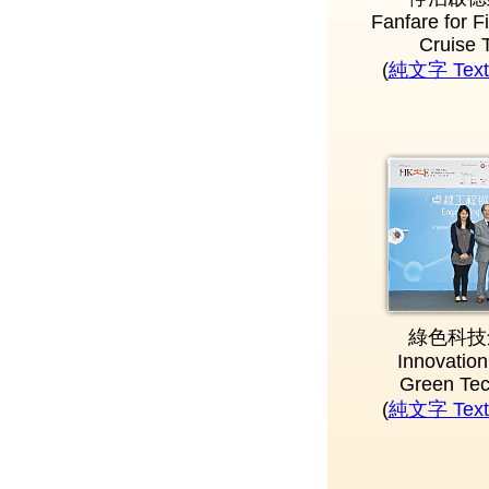
Fanfare for Fi
Cruise 
(
純文字 Text 
綠色科技
Innovation
Green Tec
(
純文字 Text 