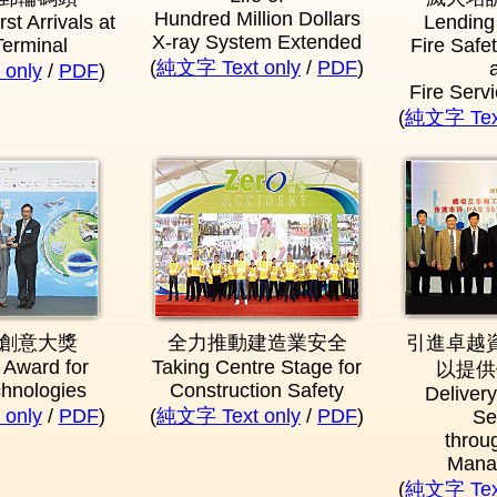
Hundred Million Dollars
rst Arrivals at
Lending
X-ray System Extended
Terminal
Fire Safe
(
純文字 Text only
/
PDF
)
only
/
PDF
)
Fire Servi
(
純文字 Text
創意大獎
全力推動建造業安全
引進卓越
 Award for
Taking Centre Stage for
以提供
hnologies
Construction Safety
Delivery
only
/
PDF
)
(
純文字 Text only
/
PDF
)
Se
throu
Mana
(
純文字 Text