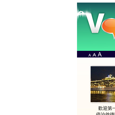
歡迎第
停泊啟德