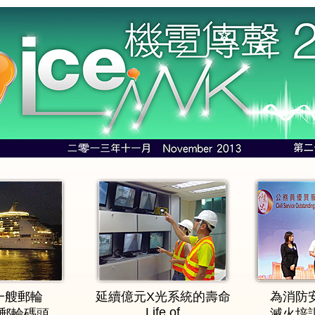
一艘郵輪
延續億元X光系統的壽命
為消防
Life of
郵輪碼頭
滅火培