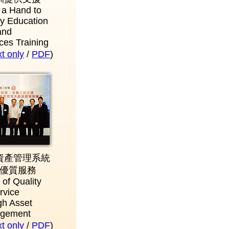
 a Hand to
ty Education
and
ces Training
 only
/
PDF
)
資產管理系統
優質服務
 of Quality
rvice
gh Asset
gement
 only
/
PDF
)