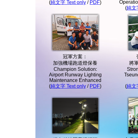
Operati
(
純文字 Text only
/
PDF
)
(
純文字 
冠軍方案：
加強機場跑道燈保養
將
Champion Solution:
Stro
Airport Runway Lighting
Tseun
Maintenance Enhanced
(
純文字 Text only
/
PDF
)
(
純文字 