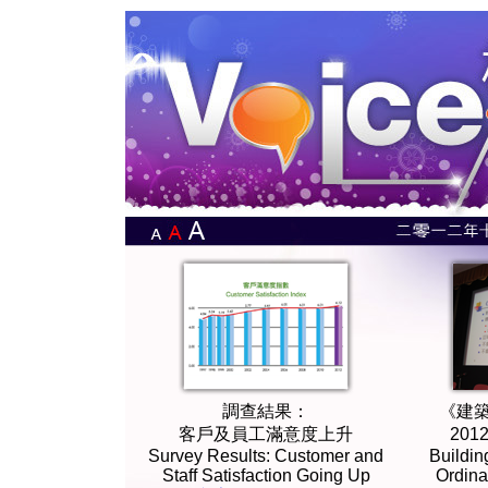
調查結果：
《建
客戶及員工滿意度上升
20
Survey Results: Customer and
Buildin
Staff Satisfaction Going Up
Ordina