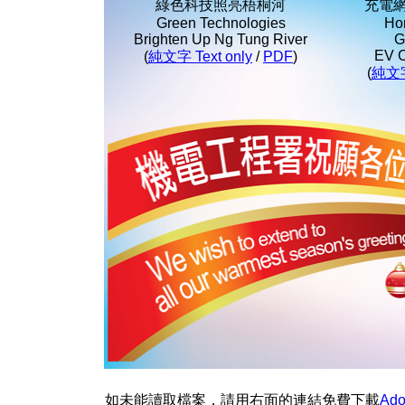
綠色科技照亮梧桐河
充電
Green Technologies
Ho
Brighten Up Ng Tung River
G
EV C
(
純文字 Text only
/
PDF
)
(
純文字 
如未能讀取檔案，請用右面的連結免費下載
Ado