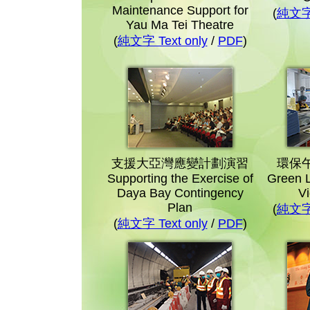
Maintenance Support for
(
純文字 
Yau Ma Tei Theatre
(
純文字 Text only
/
PDF
)
支援大亞灣應變計劃演習
環保
Supporting the Exercise of
Green L
Daya Bay Contingency
Vi
Plan
(
純文字 
(
純文字 Text only
/
PDF
)