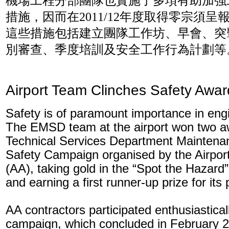
機場工程分部團隊也實施了多項有助加強
措施，因而在2011/12年度取得零宗須
這些措施包括建立團隊工作坊、早會、突
別審查、季度培訓及安全工作行為計劃等
Airport Team Clinches Safety Awar
Safety is of paramount importance in eng
The EMSD team at the airport won two aw
Technical Services Department Maintena
Safety Campaign organised by the Airport
(AA), taking gold in the “Spot the Hazard
and earning a first runner-up prize for its
AA contractors participated enthusiasticall
campaign, which concluded in February 