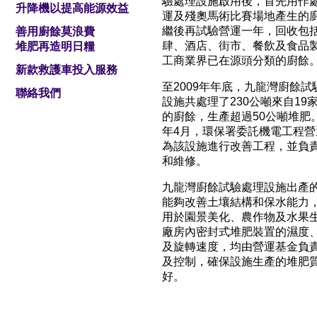
驗處理設施啟用後，首先用作
升降機以提高能源效益
運及殘奧馬術比賽場地產生的
繼後再試驗營運一年，回收包
善用廚餘莫浪費
肆、酒店、街市、餐飲及食品
堆肥再造明日糧
工商業界已在源頭分類的廚餘
新款救護車投入服務
至2009年年底，九龍灣廚餘試
聯絡我們
設施共處理了230公噸來自19
的廚餘，生產超過50公噸堆肥。
年4月，環保署委託機電工程營
為該設施進行改善工程，並負
和維修。
九龍灣廚餘試驗處理設施出產
能夠改善土壤結構和保水能力
用於園景美化、農作物及水果
廠房內密封式堆肥裝置的濕度
及旋轉速度，均由營運基金負
及控制，確保設施生產的堆肥
好。