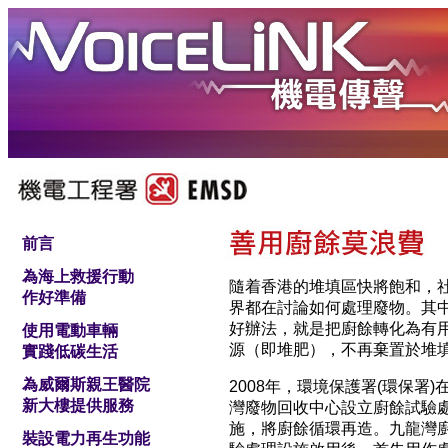
前言
為海上救援行動
隨着香港的堆填區快將飽和，
作好準備
界都在討論如何處理廢物。其
好辦法，就是把廚餘轉化為有
使用電動車輛
源（即堆肥），不再棄置於堆
實踐低碳生活
為威爾斯親王醫院
2008年，環境保護署(環保署)
新大樓提供服務
灣廢物回收中心設立廚餘試驗
施，將廚餘循環再造。九龍灣
裝設電力再生功能