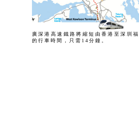
廣 深 港 高 速 鐵 路 將 縮 短 由 香 港 至 深 圳 福
的 行 車 時 間 ， 只 需 1 4 分 鐘 。