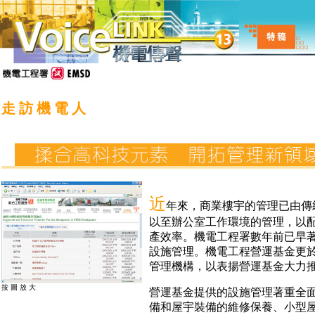
走 訪 機 電 人
近
年來，商業樓宇的管理已由傳
以至辦公室工作環境的管理，以
產效率。機電工程署數年前已早
設施管理。機電工程營運基金更於
管理機構，以表揚營運基金大力
按 圖 放 大
營運基金提供的設施管理著重全
備和屋宇裝備的維修保養、小型