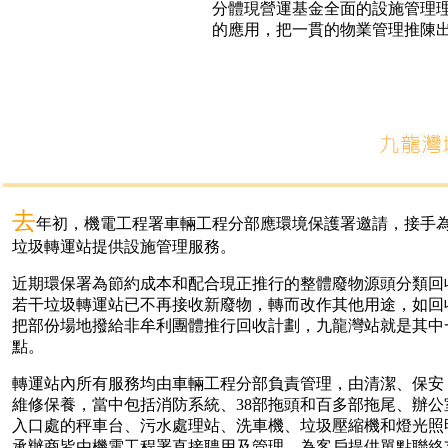
分體現營運基金全面的設施管理
的應用，把一貫的物業管理推陳
去
年初，機電工程署車輛工程分部應環境保護署邀請，接手
垃圾轉運站提供設施管理服務。
近期環保署為節約成本和配合現正推行的整體廢物源頭分類回
若干垃圾轉運站已不再接收新廢物，轉而改作其他用途，如回
把部份場地撥給非牟利團體推行回收計劃，九龍灣站就是其中
點。
轉運站內所有服務均由車輛工程分部負責管理，由清潔、保安
維修保養，當中包括消防系統、38部拖頭和百多部拖尾、辦公
入口處的秤車台、污水處理站、洗車機、垃圾壓縮機和燈光照
承辦商皆由機電工程署直接聘用及管理，為客戶提供單點聯絡