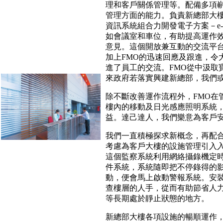
理和客戶關係管理等。配備多項
管理方面的能力。負責新總部大樓
資訊系統組合力開發電子方案－e-
如會議室和車位，有助提高運作效
意見。這個開放兼互動的交流平
加上FMO的迅速回應及跟進，令
進了員工的交流。FMO從中汲取
來政府若落實興建新總部，我們
除不斷改善運作流程外，FMO在
樓內的移動及日光感應照明系統
益。達己達人，我們樂意為客戶
我們一直積極探求新概念，再配
考慮為客戶大樓的設施管理引入入侵偵測系統 
這個監察系統利用網絡攝錄機定
件系統，系統隨即把不停錄得的
動，便會馬上啟動警報系統。安裝
查樓層的人手，從而有助節省人
等長期處於靜止狀態的地方。
新總部大樓各項設施的暢順運作，