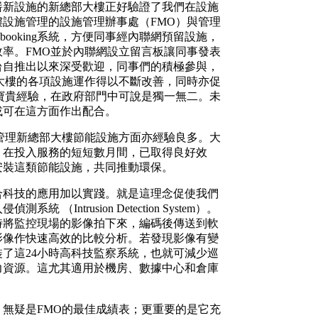
嶄新設施的新總部大樓正好驗證了我們在設施
設施管理的設施管理辦事處（FMO）與管理
booking系統，方便同事經內聯網預留設施，
率。FMO並於內聯網設立留言板讓同事發表
台自推出以來深受歡迎，同事們的積極參與，
大樓的各項設施運作得以不斷改善，同時亦促
寶貴經驗，在政府部門中可說是獨一無二。未
或可在這方面作出配合。
管理新總部大樓節能設施方面亦經驗良多。大
，在投入服務的短短數月間，已取得良好效
安裝這類節能設施，共同推動環保。
合科技的應用加以實踐。就是這理念促使我們
（Intrusion Detection System）。
時將監控現場的影像拍下來，編碼後傳送到軟
影像作快速高效的比較分析。若發現影像有變
了這24小時高科技監察系統，也就可減少巡
力資源。這尤其適用於機房、數據中心和倉庫
無疑是FMO的最佳成績表；更重要的是它充