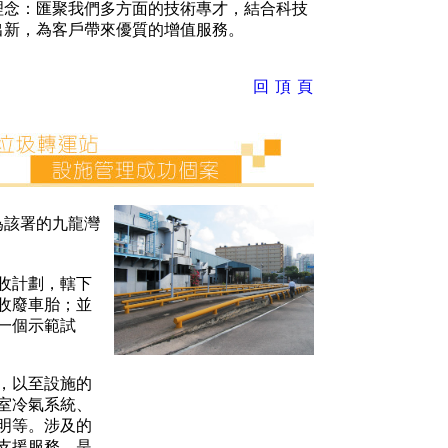
理念：匯聚我們多方面的技術專才，結合科技
出新，為客戶帶來優質的增值服務。
回 頂 頁
為該署的九龍灣
收計劃，轄下
收廢車胎；並
一個示範試
，以至設施的
室冷氣系統、
明等。涉及的
支援服務，是