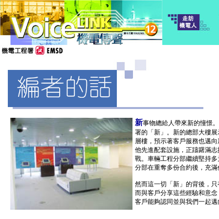
新
事物總給人帶來新的憧憬。
署的「新」。新的總部大樓展
層樓，預示著客戶服務也邁向
他先進配套設施，正躊躇滿志
戰。車輛工程分部繼續堅持多
分部在重奪多份合約後，充滿
然而這一切「新」的背後，只
而與客戶分享這些經驗和意念
客戶能夠認同並與我們一起邁