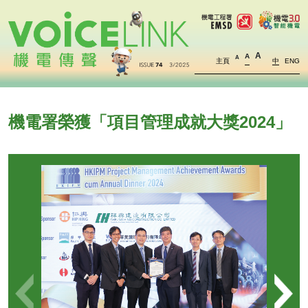
A
A
A
主頁
中
ENG
機電署榮獲「項目管理成就大獎2024」