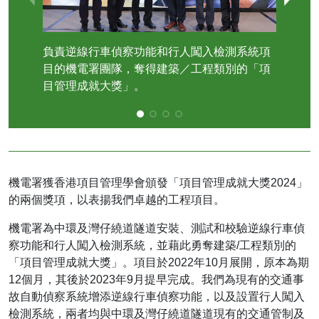
負責逆線行車偵察功能和行人闖入檢測系統項
機電
目的機電署團隊，奪得建築／工程類別的「項
察功
目管理成就大獎」。
機電署獲香港項目管理學會頒發「項目管理成就大獎2024」
的兩個獎項，以表揚我們卓越的工程項目。
機電署為中環及灣仔繞道隧道安裝、測試和校驗逆線行車偵
察功能和行人闖入檢測系統，並藉此勇奪建築/工程類別的
「項目管理成就大獎」。項目於2022年10月展開，原本為期
12個月，其後於2023年9月提早完成。我們為現有的交通事
故自動偵察系統增添逆線行車偵察功能，以及設置行人闖入
檢測系統，兩者均與中環及灣仔繞道隧道現有的交通管制及