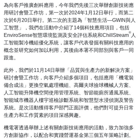
為向客戶推廣創科應用，今年我們先後三次舉辦創新技術應
用研討會暨工作坊，第一次於2024年1月12日舉行，而第二
次於6月20日舉行。第二次的主題為「智慧生活—GWIN與人
工智慧」，我們在活動中介紹了14個科技應用項目，包括
®
EnviroSense智慧環境監測及安全評估系統和ChillStream
人
工智能製冷機組優化系統，讓客戶代表發掘有關科技應用的
概念並研究如何加以利用，其後由本署不同部別與客戶一同
跟進。
此外，我們於11月14日舉辦「品質與生產力的新解決方案」
研討會暨工作坊，向客戶介紹多個項目，包括應用「機電裝
備合成法」更換空氣處理機組、高爾夫球撿球機械人方案、
人工智能升降機空間使用管理系統、智節能廁所通風系統、
智能城市機器人樓宇巡檢診斷系統和智慧型水浸偵測及警告
系統。是次活動獲得客戶部門正面評價，他們對可提升日常
生產力和工作質素的項目深感興趣。
機電署透過舉辦上述有關創新技術應用的活動，致力加強多
方創新協作，以配合和實踐營運基金第三個五年策略計劃。