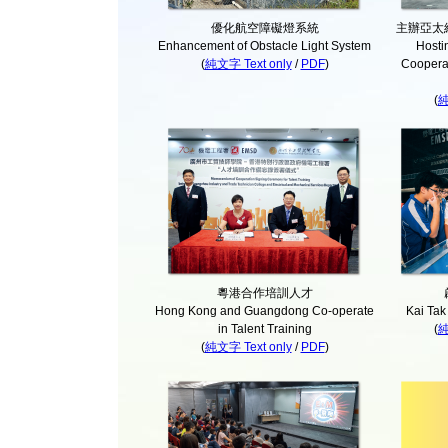
優化航空障礙燈系統
主辦亞太
Enhancement of Obstacle Light System
Hosti
(
純文字 Text only
/
PDF
)
Coopera
(
純
粵港合作培訓人才
Hong Kong and Guangdong Co-operate
Kai Tak
in Talent Training
(
純
(
純文字 Text only
/
PDF
)