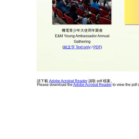
機電青少年大使周年聚會
E&M Young Ambassador Annual
Gathering
(
純文字 Text only
/
PDF
)
請下載
Adobe Acrobat Reader
讀取 pdf 檔案。
Please download the
Adobe Acrobat Reader
to view the pdf