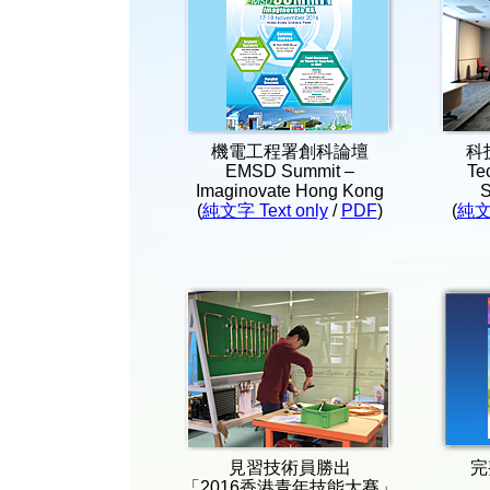
機電工程署創科論壇
科
EMSD Summit –
Te
Imaginovate Hong Kong
S
(
純文字 Text only
/
PDF
)
(
純文字
見習技術員勝出
完整
「2016香港青年技能大賽」