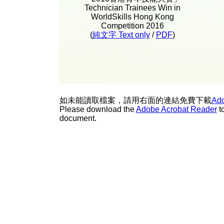
Technician Trainees Win in
WorldSkills Hong Kong
Competition 2016
(
純文字 Text only
/
PDF
)
如未能讀取檔案，請用右面的連結免費下載
Ado
Please download the
Adobe Acrobat Reader
t
document.