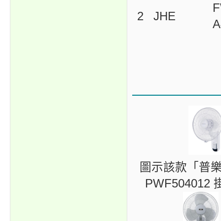
F
2
JHE
A
圖示該款「普樂氏（
PWF5040