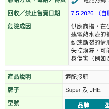
聯絡方法、電話／傳真
電話熱線 2
回收／禁止售賣日期
7.5.2026 
危險成因
供應商指，在
述電熱水壺的
動或斷裂的情
失控潑灑，可
身傷害（例如
產品說明
適配接頭
牌子
Super 及
JHE
型號
品牌