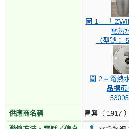
圖 1 – 「 ZW
電熱
（型號： 5
圖 2 – 電
品標籤
5300
供應商名稱
昌興（ 1917