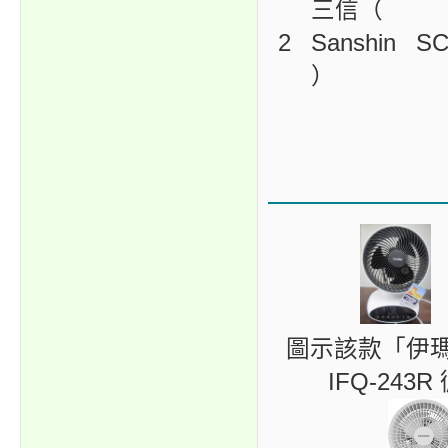
三信（
2
Sanshin
SC
）
圖示該款「伊瑪（ 
IFQ-24