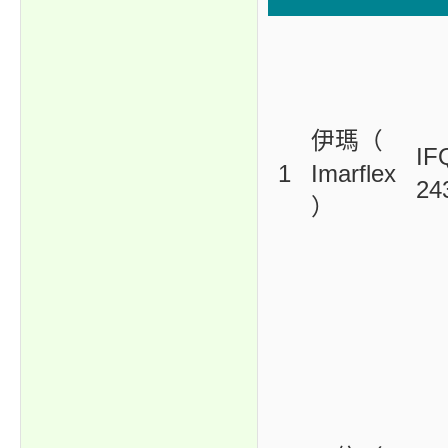
伊瑪（
IF
1
Imarflex
24
）