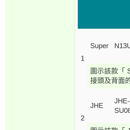
Super
N13
1
圖示該款「 Su
接頭及背面
JHE-
JHE
SU0
2