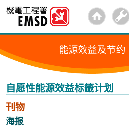
跳
至
内
容
能源效益及节约
的
开
始
自愿性能源效益标籤计划
刊物
海报