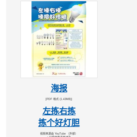
海报
[PDF 格式 (1.43MB)]
左拣右拣
拣个好灯胆
视频来源由 YouTube （外部）