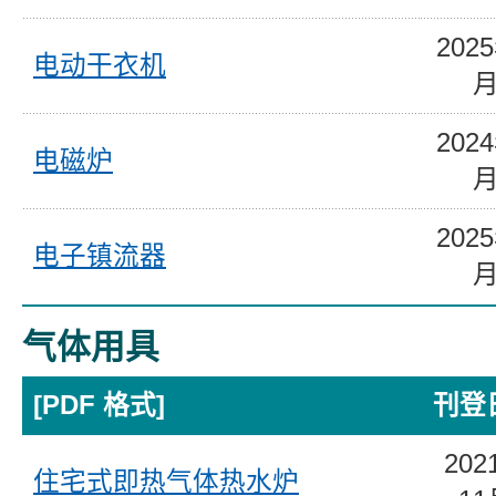
202
电动干衣机
202
电磁炉
202
电子镇流器
气体用具
[PDF 格式]
刊登
202
住宅式即热气体热水炉