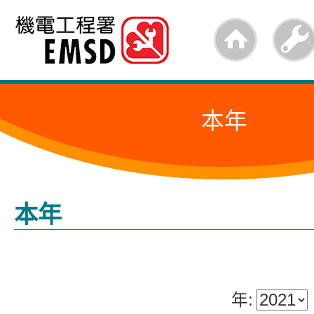
跳
至
內
容
本年
的
開
始
本年
年: