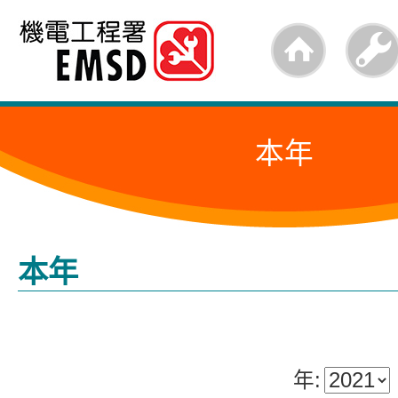
跳
至
內
容
本年
的
開
始
本年
年: