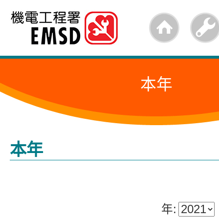
跳
至
內
容
本年
的
開
始
本年
年: