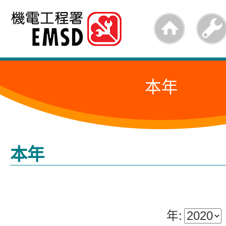
跳
至
內
容
本年
的
開
始
本年
年: