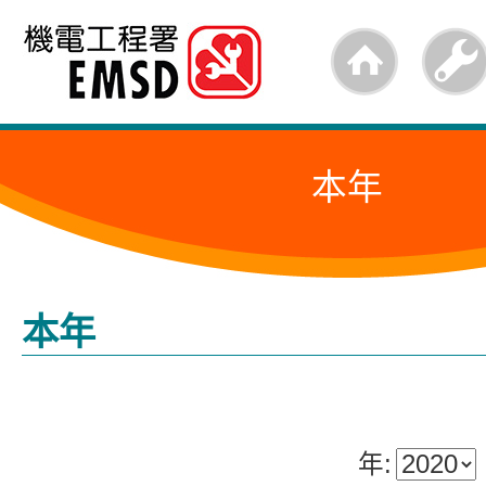
跳
至
內
容
本年
的
開
始
本年
年: