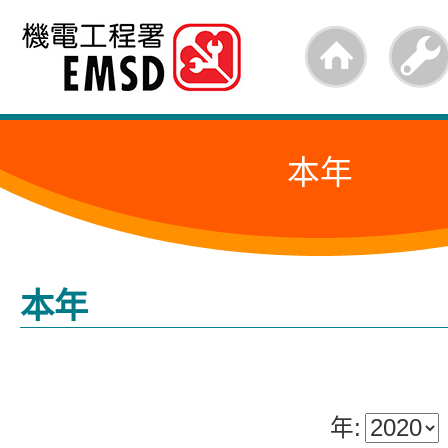
跳
至
內
容
本年
的
開
始
本年
年: