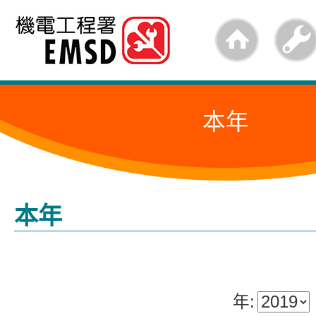
跳
至
內
容
本年
的
開
始
本年
年: